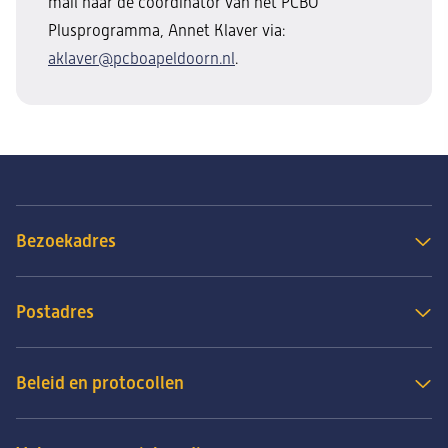
mail naar de coördinator van het PCBO
Plusprogramma, Annet Klaver via:
aklaver@pcboapeldoorn.nl
.
Bezoekadres
Postadres
Beleid en protocollen